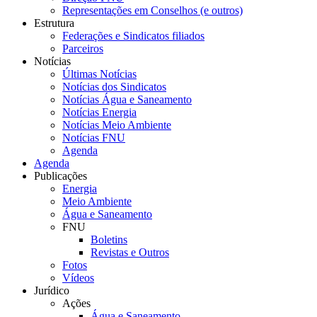
Representações em Conselhos (e outros)
Estrutura
Federações e Sindicatos filiados
Parceiros
Notícias
Últimas Notícias
Notícias dos Sindicatos
Notícias Água e Saneamento
Notícias Energia
Notícias Meio Ambiente
Notícias FNU
Agenda
Agenda
Publicações
Energia
Meio Ambiente
Água e Saneamento
FNU
Boletins
Revistas e Outros
Fotos
Vídeos
Jurídico
Ações
Água e Saneamento