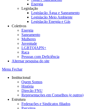
Energia
Legislação
Legislação Água e Saneamento
Legislação Meio Ambiente
Legislação Energia e Gás
Coletivos
Energia
Saneamento
Mulheres
Juventude
LGBTQIAPN+
Raça
Pessoas com Deficiência
Alternar pesquisa do site
Menu
Fechar
Institucional
Quem Somos
História
Direção FNU
Representações em Conselhos (e outros)
Estrutura
Federações e Sindicatos filiados
Parceiros