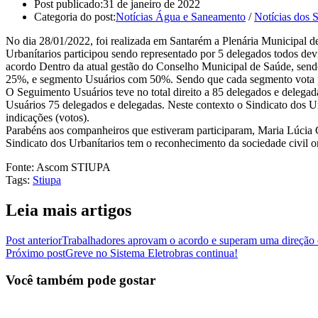
Post publicado:
31 de janeiro de 2022
Categoria do post:
Notícias Água e Saneamento
/
Notícias dos S
No dia 28/01/2022, foi realizada em Santarém a Plenária Municipal 
Urbanítarios participou sendo representado por 5 delegados todos d
acordo Dentro da atual gestão do Conselho Municipal de Saúde, sendo
25%, e segmento Usuários com 50%. Sendo que cada segmento vota pr
O Seguimento Usuários teve no total direito a 85 delegados e delega
Usuários 75 delegados e delegadas. Neste contexto o Sindicato dos Ur
indicações (votos).
Parabéns aos companheiros que estiveram participaram, Maria Lúcia 
Sindicato dos Urbanítarios tem o reconhecimento da sociedade civil o
Fonte: Ascom STIUPA
Tags
:
Stiupa
Leia mais artigos
Post anterior
Trabalhadores aprovam o acordo e superam uma direção
Próximo post
Greve no Sistema Eletrobras continua!
Você também pode gostar