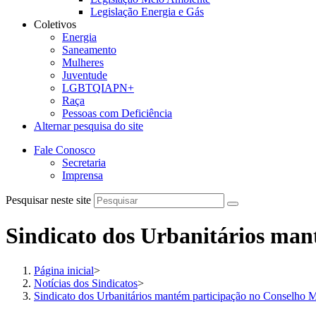
Legislação Energia e Gás
Coletivos
Energia
Saneamento
Mulheres
Juventude
LGBTQIAPN+
Raça
Pessoas com Deficiência
Alternar pesquisa do site
Fale Conosco
Secretaria
Imprensa
Pesquisar neste site
Sindicato dos Urbanitários ma
Página inicial
>
Notícias dos Sindicatos
>
Sindicato dos Urbanitários mantém participação no Conselho 