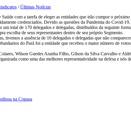
indicatos
/
Últimas Notícias
de Saúde com a tarefa de eleger as entidades que irão compor o próxi
evidamente credenciados. Devido as questões da Pandemia do Covid-19,
 um total de 170 delegados e delegadas, distribuídos da seguinte for
a escolha de seus representantes dentro de seu próprio Segmento.
das, tivemos a ausência de 10 delegados e delegadas que não comparec
banítarios do Pará foi a entidade que recebeu o maior número de votos 
Colares, Wilson Guedes Aranha Filho, Gilson da Silva Carvalho e Aldr
rganizada como uma das melhores representatividade na defesa e nós deb
 odiosa na Copasa