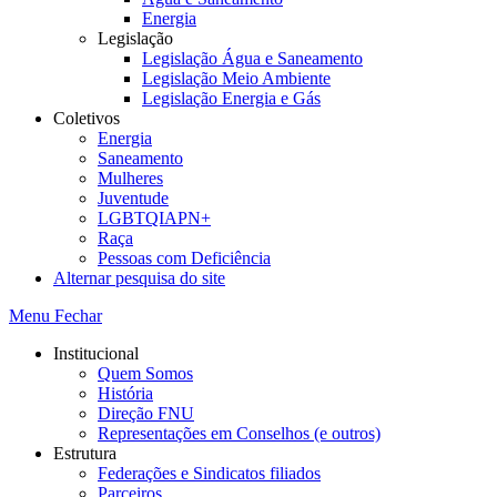
Energia
Legislação
Legislação Água e Saneamento
Legislação Meio Ambiente
Legislação Energia e Gás
Coletivos
Energia
Saneamento
Mulheres
Juventude
LGBTQIAPN+
Raça
Pessoas com Deficiência
Alternar pesquisa do site
Menu
Fechar
Institucional
Quem Somos
História
Direção FNU
Representações em Conselhos (e outros)
Estrutura
Federações e Sindicatos filiados
Parceiros