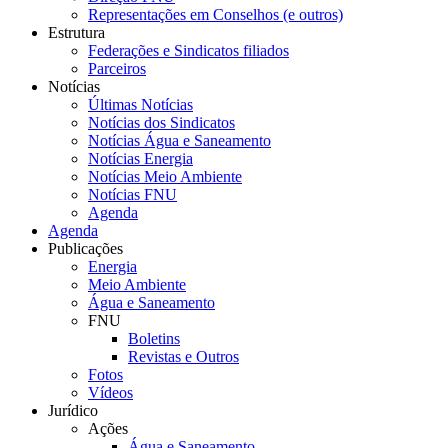
Representações em Conselhos (e outros)
Estrutura
Federações e Sindicatos filiados
Parceiros
Notícias
Últimas Notícias
Notícias dos Sindicatos
Notícias Água e Saneamento
Notícias Energia
Notícias Meio Ambiente
Notícias FNU
Agenda
Agenda
Publicações
Energia
Meio Ambiente
Água e Saneamento
FNU
Boletins
Revistas e Outros
Fotos
Vídeos
Jurídico
Ações
Água e Saneamento