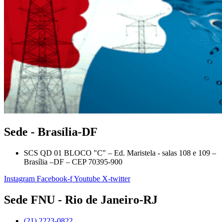
Sede - Brasília-DF
SCS QD 01 BLOCO "C" – Ed. Maristela - salas 108 e 109 –
Brasília –DF – CEP 70395-900
Instagram
Facebook-f
Youtube
X-twitter
Sede FNU - Rio de Janeiro-RJ
(21) 2223-0822