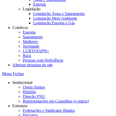
Energia
Legislação
Legislação Água e Saneamento
Legislação Meio Ambiente
Legislação Energia e Gás
Coletivos
Energia
Saneamento
Mulheres
Juventude
LGBTQIAPN+
Raça
Pessoas com Deficiência
Alternar pesquisa do site
Menu
Fechar
Institucional
Quem Somos
História
Direção FNU
Representações em Conselhos (e outros)
Estrutura
Federações e Sindicatos filiados
Parceiros