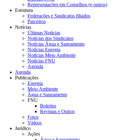
Representações em Conselhos (e outros)
Estrutura
Federações e Sindicatos filiados
Parceiros
Notícias
Últimas Notícias
Notícias dos Sindicatos
Notícias Água e Saneamento
Notícias Energia
Notícias Meio Ambiente
Notícias FNU
Agenda
Agenda
Publicações
Energia
Meio Ambiente
Água e Saneamento
FNU
Boletins
Revistas e Outros
Fotos
Vídeos
Jurídico
Ações
Água e Saneamento