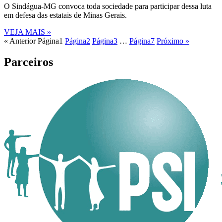
O Sindágua-MG convoca toda sociedade para participar dessa luta
em defesa das estatais de Minas Gerais.
VEJA MAIS »
« Anterior
Página
1
Página
2
Página
3
…
Página
7
Próximo »
Parceiros