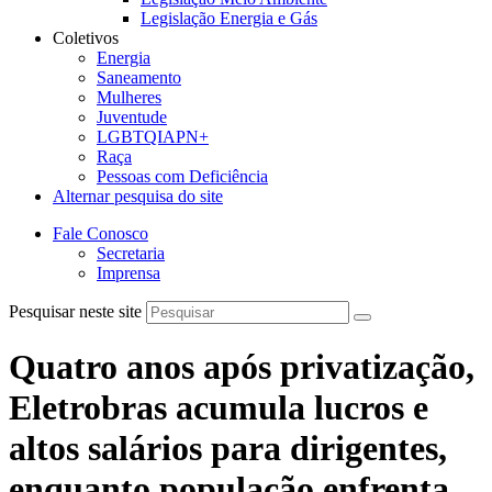
Legislação Energia e Gás
Coletivos
Energia
Saneamento
Mulheres
Juventude
LGBTQIAPN+
Raça
Pessoas com Deficiência
Alternar pesquisa do site
Fale Conosco
Secretaria
Imprensa
Pesquisar neste site
Quatro anos após privatização,
Eletrobras acumula lucros e
altos salários para dirigentes,
enquanto população enfrenta