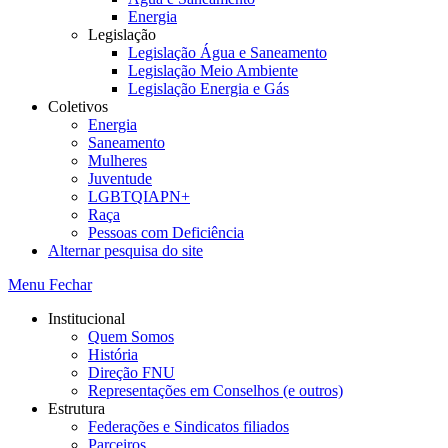
Energia
Legislação
Legislação Água e Saneamento
Legislação Meio Ambiente
Legislação Energia e Gás
Coletivos
Energia
Saneamento
Mulheres
Juventude
LGBTQIAPN+
Raça
Pessoas com Deficiência
Alternar pesquisa do site
Menu
Fechar
Institucional
Quem Somos
História
Direção FNU
Representações em Conselhos (e outros)
Estrutura
Federações e Sindicatos filiados
Parceiros