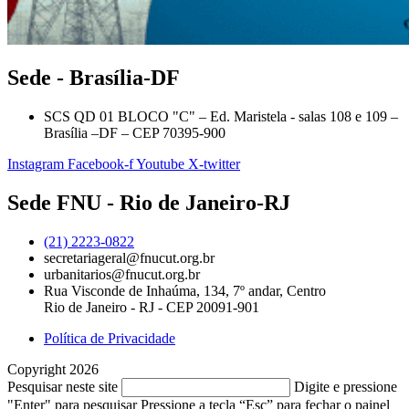
Sede - Brasília-DF
SCS QD 01 BLOCO "C" – Ed. Maristela - salas 108 e 109 –
Brasília –DF – CEP 70395-900
Instagram
Facebook-f
Youtube
X-twitter
Sede FNU - Rio de Janeiro-RJ
(21) 2223-0822
secretariageral@fnucut.org.br
urbanitarios@fnucut.org.br
Rua Visconde de Inhaúma, 134, 7º andar, Centro
Rio de Janeiro - RJ - CEP 20091-901
Política de Privacidade
Copyright 2026
Pesquisar neste site
Digite e pressione
"Enter" para pesquisar
Pressione a tecla “Esc” para fechar o painel