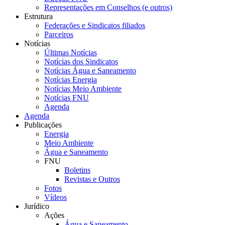
Representações em Conselhos (e outros)
Estrutura
Federações e Sindicatos filiados
Parceiros
Notícias
Últimas Notícias
Notícias dos Sindicatos
Notícias Água e Saneamento
Notícias Energia
Notícias Meio Ambiente
Notícias FNU
Agenda
Agenda
Publicações
Energia
Meio Ambiente
Água e Saneamento
FNU
Boletins
Revistas e Outros
Fotos
Vídeos
Jurídico
Ações
Água e Saneamento