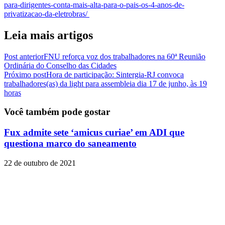
para-dirigentes-conta-mais-alta-para-o-pais-os-4-anos-de-
privatizacao-da-eletrobras/
Leia mais artigos
Post anterior
FNU reforça voz dos trabalhadores na 60ª Reunião
Ordinária do Conselho das Cidades
Próximo post
Hora de participação: Sintergia-RJ convoca
trabalhadores(as) da light para assembleia dia 17 de junho, às 19
horas
Você também pode gostar
Fux admite sete ‘amicus curiae’ em ADI que
questiona marco do saneamento
22 de outubro de 2021