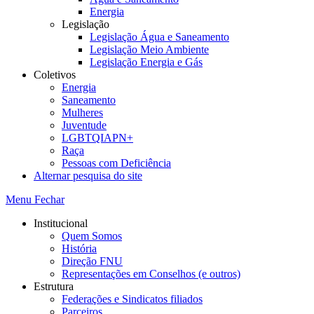
Energia
Legislação
Legislação Água e Saneamento
Legislação Meio Ambiente
Legislação Energia e Gás
Coletivos
Energia
Saneamento
Mulheres
Juventude
LGBTQIAPN+
Raça
Pessoas com Deficiência
Alternar pesquisa do site
Menu
Fechar
Institucional
Quem Somos
História
Direção FNU
Representações em Conselhos (e outros)
Estrutura
Federações e Sindicatos filiados
Parceiros