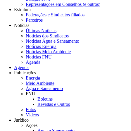
Representações em Conselhos (e outros)
Estrutura
Federações e Sindicatos filiados
Parceiros
Notícias
Últimas Notícias
Notícias dos Sindicatos
Notícias Água e Saneamento
Notícias Energia
Notícias Meio Ambiente
Notícias FNU
Agenda
Agenda
Publicações
Energia
Meio Ambiente
Água e Saneamento
FNU
Boletins
Revistas e Outros
Fotos
Vídeos
Jurídico
Ações
Água e Saneamento