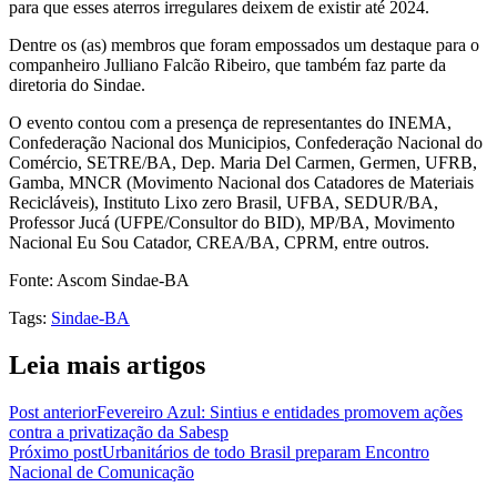
para que esses aterros irregulares deixem de existir até 2024.
Dentre os (as) membros que foram empossados um destaque para o
companheiro Julliano Falcão Ribeiro, que também faz parte da
diretoria do Sindae.
O evento contou com a presença de representantes do INEMA,
Confederação Nacional dos Municipios, Confederação Nacional do
Comércio, SETRE/BA, Dep. Maria Del Carmen, Germen, UFRB,
Gamba, MNCR (Movimento Nacional dos Catadores de Materiais
Recicláveis), Instituto Lixo zero Brasil, UFBA, SEDUR/BA,
Professor Jucá (UFPE/Consultor do BID), MP/BA, Movimento
Nacional Eu Sou Catador, CREA/BA, CPRM, entre outros.
Fonte: Ascom Sindae-BA
Tags
:
Sindae-BA
Leia mais artigos
Post anterior
Fevereiro Azul: Sintius e entidades promovem ações
contra a privatização da Sabesp
Próximo post
Urbanitários de todo Brasil preparam Encontro
Nacional de Comunicação