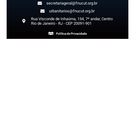
secretariageral@fnucut.org.br
urbanitarios@fnucut.org.br
Rua Visconde de Inhaúma, 134, 7º andar, Centro
Rio de Janeiro - RJ - CEP 20091-901
Política de Privacidade
Copyright 2026