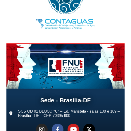
Sede - Brasília-DF
SCS QD 01 BLOCO "C" – Ed. Maristela - salas 108 e 109 –
Brasília –DF – CEP 70395-900