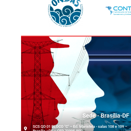
Sede - Brasília-DF
SCS QD 01 BLOCO "C" – Ed. Maristela - salas 108 e 109 –
Brasília –DF – CEP 70395-900