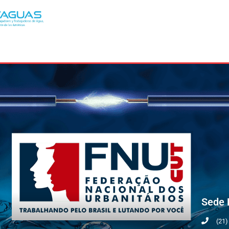
Sede 
(21