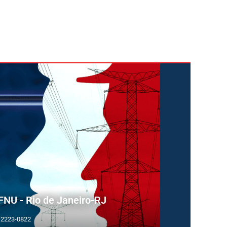
FNU - Rio de Janeiro-RJ
) 2223-0822