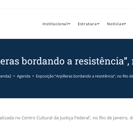
Institucional
Estrutura
Notícias
eras bordando a resistência”,
genda2
>
Agenda
>
Exposição:“Arpilleras bordando a resistência”, no Rio de
lizada no Centro Cultural da Justiça Federal’, no Rio de Janeiro, d