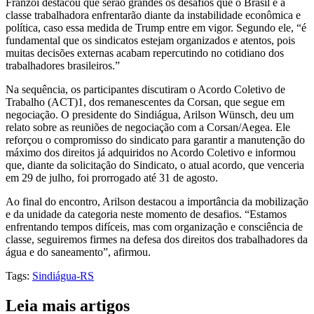
Franzoi destacou que serão grandes os desafios que o Brasil e a
classe trabalhadora enfrentarão diante da instabilidade econômica e
política, caso essa medida de Trump entre em vigor. Segundo ele, “é
fundamental que os sindicatos estejam organizados e atentos, pois
muitas decisões externas acabam repercutindo no cotidiano dos
trabalhadores brasileiros.”
Na sequência, os participantes discutiram o Acordo Coletivo de
Trabalho (ACT)1, dos remanescentes da Corsan, que segue em
negociação. O presidente do Sindiágua, Arilson Wünsch, deu um
relato sobre as reuniões de negociação com a Corsan/Aegea. Ele
reforçou o compromisso do sindicato para garantir a manutenção do
máximo dos direitos já adquiridos no Acordo Coletivo e informou
que, diante da solicitação do Sindicato, o atual acordo, que venceria
em 29 de julho, foi prorrogado até 31 de agosto.
Ao final do encontro, Arilson destacou a importância da mobilização
e da unidade da categoria neste momento de desafios. “Estamos
enfrentando tempos difíceis, mas com organização e consciência de
classe, seguiremos firmes na defesa dos direitos dos trabalhadores da
água e do saneamento”, afirmou.
Tags
:
Sindiágua-RS
Leia mais artigos