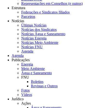
Representações em Conselhos (e outros)
Estrutura
Federações e Sindicatos filiados
Parceiros
Notícias
Últimas Notícias
Notícias dos Sindicatos
Notícias Água e Saneamento
Notícias Energia
Notícias Meio Ambiente
Notícias FNU
Agenda
Agenda
Publicações
Energia
Meio Ambiente
Água e Saneamento
FNU
Boletins
Revistas e Outros
Fotos
Vídeos
Jurídico
Ações
Água e Saneamento