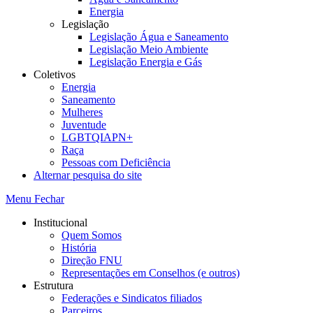
Energia
Legislação
Legislação Água e Saneamento
Legislação Meio Ambiente
Legislação Energia e Gás
Coletivos
Energia
Saneamento
Mulheres
Juventude
LGBTQIAPN+
Raça
Pessoas com Deficiência
Alternar pesquisa do site
Menu
Fechar
Institucional
Quem Somos
História
Direção FNU
Representações em Conselhos (e outros)
Estrutura
Federações e Sindicatos filiados
Parceiros