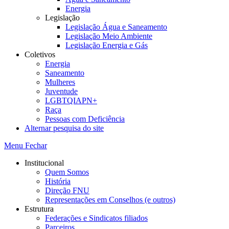
Energia
Legislação
Legislação Água e Saneamento
Legislação Meio Ambiente
Legislação Energia e Gás
Coletivos
Energia
Saneamento
Mulheres
Juventude
LGBTQIAPN+
Raça
Pessoas com Deficiência
Alternar pesquisa do site
Menu
Fechar
Institucional
Quem Somos
História
Direção FNU
Representações em Conselhos (e outros)
Estrutura
Federações e Sindicatos filiados
Parceiros