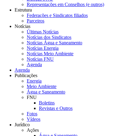
Representações em Conselhos (e outros)
Estrutura
Federações e Sindicatos filiados
Parceiros
Notícias
Últimas Notícias
Notícias dos Sindicatos
Notícias Água e Saneamento
Notícias Energia
Notícias Meio Ambiente
Notícias FNU
Agenda
Agenda
Publicações
Energia
Meio Ambiente
Água e Saneamento
FNU
Boletins
Revistas e Outros
Fotos
Vídeos
Jurídico
Ações
Água e Saneamento