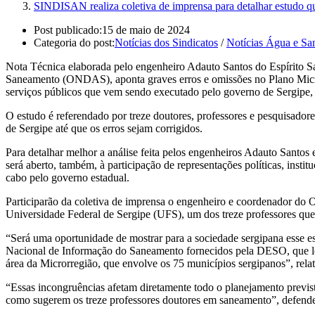
SINDISAN realiza coletiva de imprensa para detalhar estudo q
Post publicado:
15 de maio de 2024
Categoria do post:
Notícias dos Sindicatos
/
Notícias Água e S
Nota Técnica elaborada pelo engenheiro Adauto Santos do Espírito 
Saneamento (ONDAS), aponta graves erros e omissões no Plano Micro
serviços públicos que vem sendo executado pelo governo de Sergip
O estudo é referendado por treze doutores, professores e pesquisado
de Sergipe até que os erros sejam corrigidos.
Para detalhar melhor a análise feita pelos engenheiros Adauto Santo
será aberto, também, à participação de representações políticas, inst
cabo pelo governo estadual.
Participarão da coletiva de imprensa o engenheiro e coordenador do
Universidade Federal de Sergipe (UFS), um dos treze professores que
“Será uma oportunidade de mostrar para a sociedade sergipana esse e
Nacional de Informação do Saneamento fornecidos pela DESO, que lev
área da Microrregião, que envolve os 75 municípios sergipanos”, re
“Essas incongruências afetam diretamente todo o planejamento previst
como sugerem os treze professores doutores em saneamento”, defende