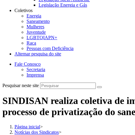
Legislação Energia e Gás
Coletivos
Energia
Saneamento
Mulheres
Juventude
LGBTQIAPN+
Raça
Pessoas com Deficiência
Alternar pesquisa do site
Fale Conosco
Secretaria
Imprensa
Pesquisar neste site
SINDISAN realiza coletiva de i
processo de privatização do sa
Página inicial
>
Notícias dos Sindicatos
>