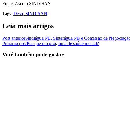
Fonte: Ascom SINDISAN
Tags
:
Deso; SINDISAN
Leia mais artigos
Post anterior
Sindiágua-PB, Sinterágua-PB e Comissão de Negociação
Próximo post
Por que um programa de saúde mental?
Você também pode gostar