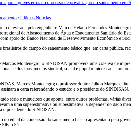
ue aponta graves erros no processo de privatização do saneamento em 
aneamento
/
Últimas Notícias
Santo e revisada pelo engenheiro Marcos Helano Fernandes Montenegro,
rregional de Abastecimento de Água e Esgotamento Sanitário do Estad
e, com apoio do Banco Nacional de Desenvolvimento Econômico e Soc
res brasileiros do campo do saneamento básico que, em carta pública,
s e Marcos Montenegro, o SINDISAN promoverá uma coletiva de imprensa
itucionais e dos movimentos sindical, social e popular interessadas no 
 ONDAS, Marcos Montenegro; o professor doutor Jailton Marques, titu
 assinam a carta referendando o estudo; e o presidente do SINDISAN, 
studo sério e minucioso que aponta, entre outros problemas, várias di
am a uma superestimativa ou subestimativa, a depender do dado menci
lata o presidente do SINDISAN.
o no edital da concessão do saneamento básico apresentado pelo governo 
 Silvio Sá.