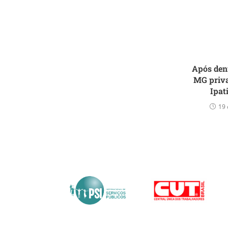
Após den
MG priva
Ipat
19 