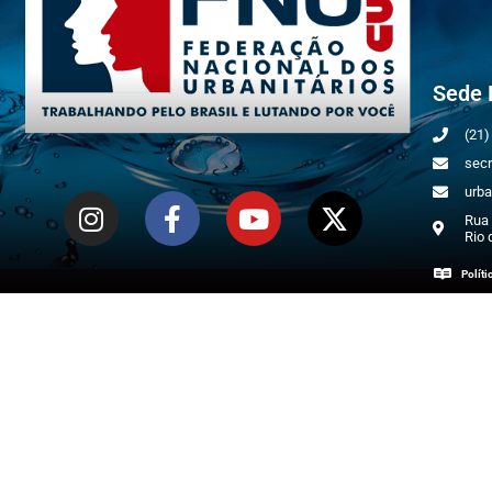
Sede 
(21
secr
urba
Rua 
Rio 
Políti
Copyright 2026