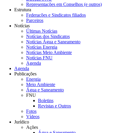
Representações em Conselhos (e outros)
Estrutura
Federações e Sindicatos filiados
Parceiros
Notícias
Últimas Notícias
Notícias dos Sindicatos
Notícias Água e Saneamento
Notícias Energia
Notícias Meio Ambiente
Notícias FNU
Agenda
Agenda
Publicações
Energia
Meio Ambiente
Água e Saneamento
FNU
Boletins
Revistas e Outros
Fotos
Vídeos
Jurídico
Ações
Água e Saneamento