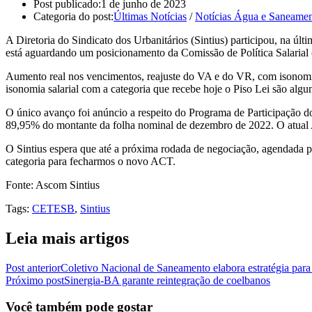
Post publicado:
1 de junho de 2023
Categoria do post:
Últimas Notícias
/
Notícias Água e Saneame
A Diretoria do Sindicato dos Urbanitários (Sintius) participou, na úl
está aguardando um posicionamento da Comissão de Política Salarial 
Aumento real nos vencimentos, reajuste do VA e do VR, com isonomia 
isonomia salarial com a categoria que recebe hoje o Piso Lei são algu
O único avanço foi anúncio a respeito do Programa de Participação 
89,95% do montante da folha nominal de dezembro de 2022. O atual Ac
O Sintius espera que até a próxima rodada de negociação, agendada pa
categoria para fecharmos o novo ACT.
Fonte: Ascom Sintius
Tags
:
CETESB
,
Sintius
Leia mais artigos
Post anterior
Coletivo Nacional de Saneamento elabora estratégia para
Próximo post
Sinergia-BA garante reintegração de coelbanos
Você também pode gostar