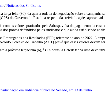
nto
/
Notícias dos Sindicatos
tima terça-feira (30), da quarta rodada de negociação sobre a campanha s
(CPS) do Governo do Estado a respeito das reivindicações apresentadas
com os valores praticados pela Sabesp, volta do pagamento da cesta d
ns dos pontos defendidos pelos sindicatos e que ainda estão sendo anal
dos Empregados nos Resultados (PPR) referente ao ano de 2022. A empre
ordo Coletivo de Trabalho (ACT) prevê que esses valores devem ser re
ra a próxima terça-feira (6), às 14 horas, a Cetesb tenha uma devolut
 participação em audiência pública no Senado, em 13 de junho