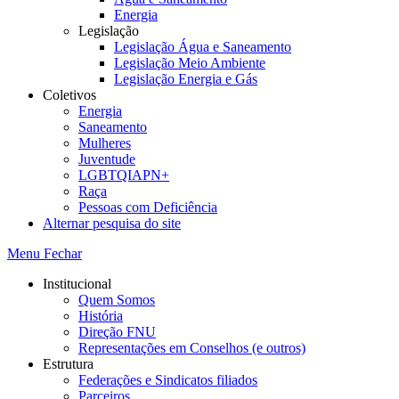
Energia
Legislação
Legislação Água e Saneamento
Legislação Meio Ambiente
Legislação Energia e Gás
Coletivos
Energia
Saneamento
Mulheres
Juventude
LGBTQIAPN+
Raça
Pessoas com Deficiência
Alternar pesquisa do site
Menu
Fechar
Institucional
Quem Somos
História
Direção FNU
Representações em Conselhos (e outros)
Estrutura
Federações e Sindicatos filiados
Parceiros