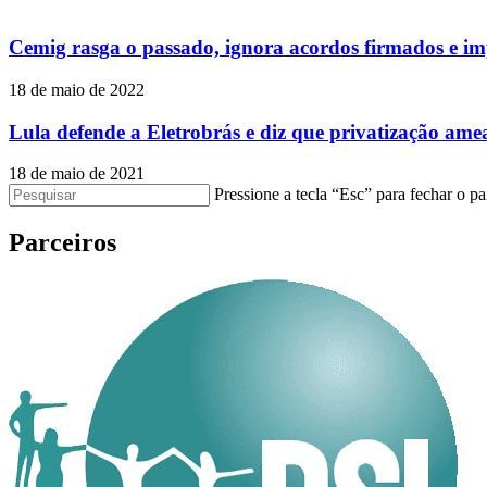
Cemig rasga o passado, ignora acordos firmados e i
18 de maio de 2022
Lula defende a Eletrobrás e diz que privatização ame
18 de maio de 2021
Pressione a tecla “Esc” para fechar o pa
Parceiros