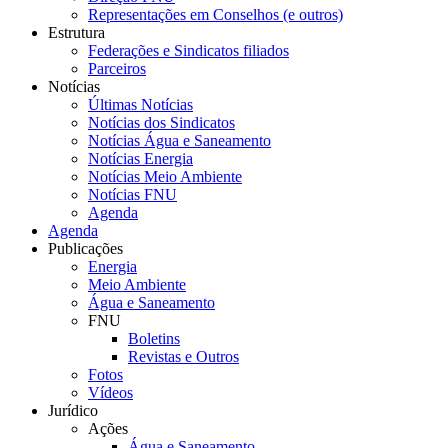
Representações em Conselhos (e outros)
Estrutura
Federações e Sindicatos filiados
Parceiros
Notícias
Últimas Notícias
Notícias dos Sindicatos
Notícias Água e Saneamento
Notícias Energia
Notícias Meio Ambiente
Notícias FNU
Agenda
Agenda
Publicações
Energia
Meio Ambiente
Água e Saneamento
FNU
Boletins
Revistas e Outros
Fotos
Vídeos
Jurídico
Ações
Água e Saneamento