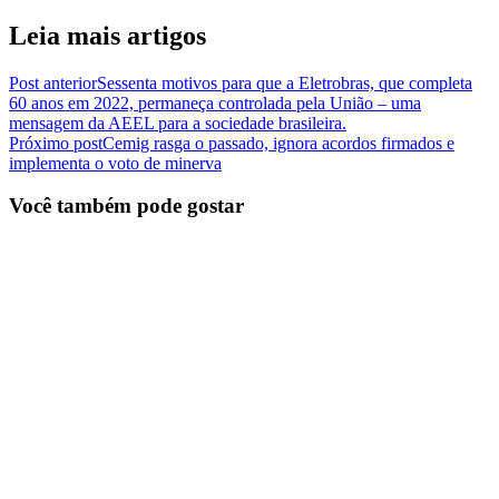
Leia mais artigos
Post anterior
Sessenta motivos para que a Eletrobras, que completa
60 anos em 2022, permaneça controlada pela União – uma
mensagem da AEEL para a sociedade brasileira.
Próximo post
Cemig rasga o passado, ignora acordos firmados e
implementa o voto de minerva
Você também pode gostar