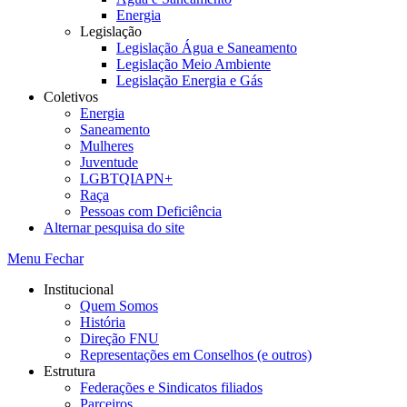
Energia
Legislação
Legislação Água e Saneamento
Legislação Meio Ambiente
Legislação Energia e Gás
Coletivos
Energia
Saneamento
Mulheres
Juventude
LGBTQIAPN+
Raça
Pessoas com Deficiência
Alternar pesquisa do site
Menu
Fechar
Institucional
Quem Somos
História
Direção FNU
Representações em Conselhos (e outros)
Estrutura
Federações e Sindicatos filiados
Parceiros