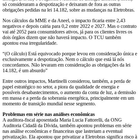
só consideraram a despotização e deixaram de fora as outras
obrigações pedidas na lei 14.182, sobre as mudanças na Eletrobras.
Nos cálculos da MME e da Aneel, o impacto ficaria entre 2,43
negativos e depois cairia para 0,2 entre 2022 e 2027. Mas o contrato
vai até 2052 para consumidores ativos, já para os clientes livres os
dois órgãos dizem que não haverá impacto. O TCU também
apontou essa irregularidade.
“(O cálculo) Está equivocado porque levou em consideração única e
exclusivamente a despotização. Nem o cálculo que está lá nós
concordamos. Não levaram em consideração as obrigações da lei
14.182, é um absurdo”
Entre outros impactos, Martinelli considerou, também, a perda de
papel estratégico no setor, a piora da qualidade de energia e
possíveis desabastecimentos, o aumento da conta de luz, a demissão
em massa e a perda da soberania energética, principalmente em um
momento de transição mundial nesse segmento.
Problemas em série nas análises econômicas
A auditora-fiscal aposentada Maria Lucia Fattorelli, da ONG
Auditoria Cidadã da Dívida, também apontou problemas em série
nas análise econômicas e financeiras que lastreiam a eventual
privatização. Ela apontou que privatizar a Eletrobras significa risco à