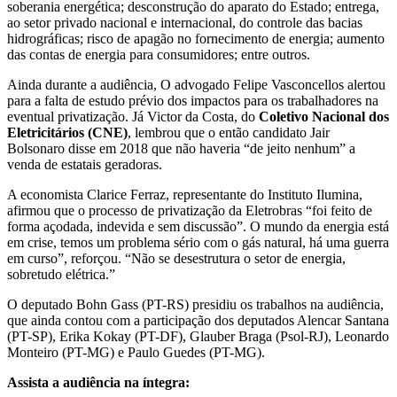
soberania energética; desconstrução do aparato do Estado; entrega,
ao setor privado nacional e internacional, do controle das bacias
hidrográficas; risco de apagão no fornecimento de energia; aumento
das contas de energia para consumidores; entre outros.
Ainda durante a audiência, O advogado Felipe Vasconcellos alertou
para a falta de estudo prévio dos impactos para os trabalhadores na
eventual privatização. Já Victor da Costa, do
Coletivo Nacional dos
Eletricitários (CNE)
, lembrou que o então candidato Jair
Bolsonaro disse em 2018 que não haveria “de jeito nenhum” a
venda de estatais geradoras.
A economista Clarice Ferraz, representante do Instituto Ilumina,
afirmou que o processo de privatização da Eletrobras “foi feito de
forma açodada, indevida e sem discussão”. O mundo da energia está
em crise, temos um problema sério com o gás natural, há uma guerra
em curso”, reforçou. “Não se desestrutura o setor de energia,
sobretudo elétrica.”
O deputado Bohn Gass (PT-RS) presidiu os trabalhos na audiência,
que ainda contou com a participação dos deputados Alencar Santana
(PT-SP), Erika Kokay (PT-DF), Glauber Braga (Psol-RJ), Leonardo
Monteiro (PT-MG) e Paulo Guedes (PT-MG).
Assista a audiência na íntegra: