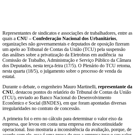
Representantes de sindicatos e associações de trabalhadores, entre as
quais a
CNU –
Confederação Nacional dos Urbanitários
,
organizações não governamentais e deputados de oposição fizeram
um apelo ao Tribunal de Contas da União (TCU) pela suspensão
das análises sobre a privatização da Eletrobras em audiência na
Comissão de Trabalho, Administração e Serviço Público da Câmara
dos Deputados, nesta terça-feira (17/5). O Plenário do TCU retoma,
nesta quarta (18/5), o julgamento sobre o processo de venda da
estatal.
Durante o debate, o engenheiro Mauro Martinelli,
representante da
CNU
, destacou pontos do relatório do Tribunal de Contas da União
(TCU), enviado ao Banco Nacional do Desenvolvimento
Econômico e Social (BNDES), em que foram apontadas diversas
irregularidades no contrato de concessão.
A primeira foi o erro no cálculo para determinar o valor eixo da
empresa, que levou em conta uma empresa em descontinuidade
operacional. Isso mostraria a inconsistência da avaliação, porque, de
acordo com ele, essa é uma prova de que a empresa teve o seu valor