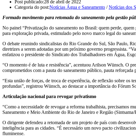
Post publicado:
28 de abril de 2022
Categoria do post:
Notícias Água e Saneamento
/
Notícias dos S
Formado movimento para retomada do saneamento pela gestão públi
No painel “Privatização do saneamento no Brasil: quem perde, quem ga
para exploração privada, estimulado pelo novo marco legal do saneame
O debate reunindo sindicalistas do Rio Grande do Sul, São Paulo, Ri
diretrizes a serem adotadas por um próximo governo progressista. “V
enfatizou o presidente do Sindicato dos Trabalhadores em Água, Esg
“O momento é de luta e resistência”, acentuou Arilson Wünsch. O pre
comprometidos com a pauta do saneamento público, pauta reforçada pe
“Esta união de forças, de troca de experiência, de reflexão sobre os
profundas”, registrou Wünsch, ao destacar a importância do Fórum Soc
Articulação nacional para revogar privatismo
“Como a necessidade de revogar a reforma trabalhista, precisamos m
Saneamento e Meio Ambiente do Rio de Janeiro e Região (Sintsama/RJ
O dirigente defendeu a retomada de um projeto de país com desenvolv
inteligência para as cidades. “É necessário um novo pacto civilizacion
fluminense.