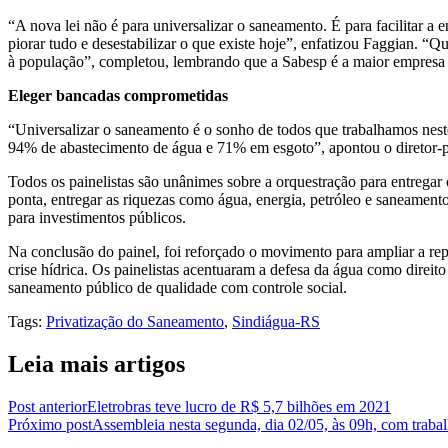
“A nova lei não é para universalizar o saneamento. É para facilitar a e
piorar tudo e desestabilizar o que existe hoje”, enfatizou Faggian. “Q
à população”, completou, lembrando que a Sabesp é a maior empresa
Eleger bancadas comprometidas
“Universalizar o saneamento é o sonho de todos que trabalhamos nes
94% de abastecimento de água e 71% em esgoto”, apontou o diretor-p
Todos os painelistas são unânimes sobre a orquestração para entregar os
ponta, entregar as riquezas como água, energia, petróleo e saneament
para investimentos públicos.
Na conclusão do painel, foi reforçado o movimento para ampliar a rep
crise hídrica. Os painelistas acentuaram a defesa da água como direito
saneamento público de qualidade com controle social.
Tags
:
Privatização do Saneamento
,
Sindiágua-RS
Leia mais artigos
Post anterior
Eletrobras teve lucro de R$ 5,7 bilhões em 2021
Próximo post
Assembleia nesta segunda, dia 02/05, às 09h, com trab