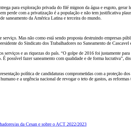
ntrega para exploração privada do filé mignon da água e esgoto, gerar lu
uem perde com a privatização é a população e não tem justificativa plau
 de saneamento da América Latina e terceira do mundo.
te serviço. Mas não como está sendo proposta destruindo empresas púb
residente do Sindicato dos Trabalhadores no Saneamento de Cascavel 
 serviços e as riquezas do país. “O golpe de 2016 foi justamente para re
o. É possível fazer saneamento com qualidade e de forma lucrativa”, di
resentação política de candidaturas comprometidas com a proteção dos 
 humano e a urgência nacional de revogar o teto de gastos, as reformas t
alhadores/as da Cesan e sobre o ACT 2022/2023