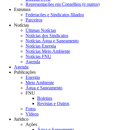
Representações em Conselhos (e outros)
Estrutura
Federações e Sindicatos filiados
Parceiros
Notícias
Últimas Notícias
Notícias dos Sindicatos
Notícias Água e Saneamento
Notícias Energia
Notícias Meio Ambiente
Notícias FNU
Agenda
Agenda
Publicações
Energia
Meio Ambiente
Água e Saneamento
FNU
Boletins
Revistas e Outros
Fotos
Vídeos
Jurídico
Ações
Água e Saneamento