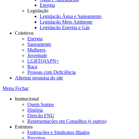
Energia
Legislação
Legislação Água e Saneamento
Legislação Meio Ambiente
Legislação Energia e Gás
Coletivos
Energia
Saneamento
Mulheres
Juventude
LGBTQIAPN+
Raça
Pessoas com Deficiência
Alternar pesquisa do site
Menu
Fechar
Institucional
Quem Somos
História
Direção FNU
Representações em Conselhos (e outros)
Estrutura
Federações e Sindicatos filiados
Parceiros