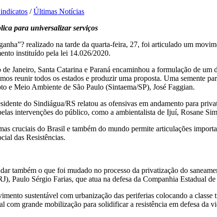
indicatos
/
Últimas Notícias
ca para universalizar serviços
nha”? realizado na tarde da quarta-feira, 27, foi articulado um movime
nto instituído pela lei 14.026/2020.
o de Janeiro, Santa Catarina e Paraná encaminhou a formulação de um 
amos reunir todos os estados e produzir uma proposta. Uma semente par
oto e Meio Ambiente de São Paulo (Sintaema/SP), José Faggian.
sidente do Sindiágua/RS relatou as ofensivas em andamento para privat
las intervenções do público, como a ambientalista de Ijuí, Rosane Si
 temas cruciais do Brasil e também do mundo permite articulações impor
ial das Resistências.
udar também o que foi mudado no processo da privatização do saneamen
), Paulo Sérgio Farias, que atua na defesa da Companhia Estadual de
imento sustentável com urbanização das periferias colocando a classe 
al com grande mobilização para solidificar a resistência em defesa da v